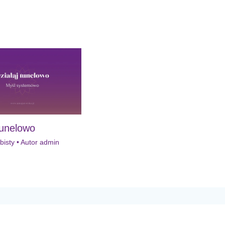
tunelowo
bisty
• Autor
admin