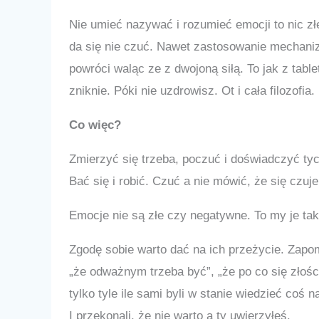
Nie umieć nazywać i rozumieć emocji to nic złe
da się nie czuć. Nawet zastosowanie mechani
powróci waląc ze z dwojoną siłą. To jak z tabl
zniknie. Póki nie uzdrowisz. Ot i cała filozofia.
Co więc?
Zmierzyć się trzeba, poczuć i doświadczyć tyc
Bać się i robić. Czuć a nie mówić, że się czuj
Emocje nie są złe czy negatywne. To my je tak
Zgodę sobie warto dać na ich przeżycie. Zapom
„że odważnym trzeba być”, „że po co się złościć
tylko tyle ile sami byli w stanie wiedzieć coś 
I przekonali, że nie warto a ty uwierzyłeś.