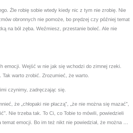
go. Źle robię sobie wtedy kiedy nic z tym nie zrobię. Nie
zmów obronnych nie pomoże, bo prędzej czy później temat
etką na ból zęba. Weźmiesz, przestanie boleć. Ale nie
h emocji. Wejść w nie jak się wchodzi do zimnej rzeki.
e. Tak warto zrobić. Zrozumieć, że warto.
imi czynimy, zadręczając się.
nieć, że „chłopaki nie płaczą”, „że nie można się mazać”,
”. Nie trzeba tak. To Ci, co Tobie to mówili, powiedzieli
na temat emocji. Bo im też nikt nie powiedział, że można …