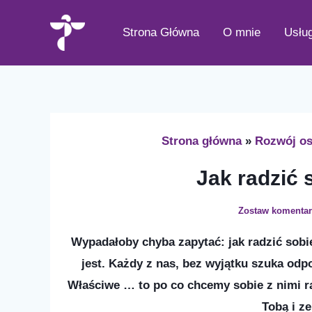
Przejdź
do
Strona Główna
O mnie
Usług
treści
Strona główna
Rozwój os
Jak radzić 
Zostaw komentar
Wypadałoby chyba zapytać: jak radzić sobi
jest. Każdy z nas, bez wyjątku szuka odp
Właściwe … to po co chcemy sobie z nimi 
Tobą i z