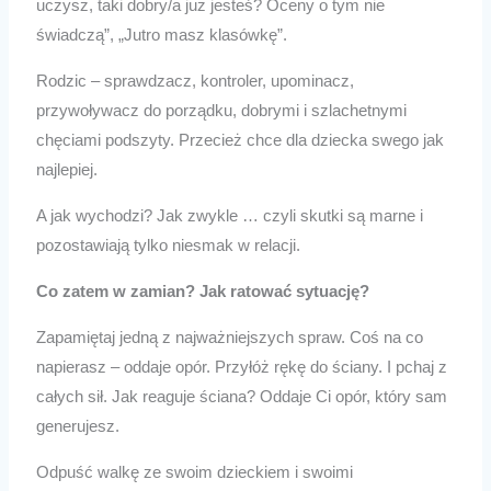
uczysz, taki dobry/a już jesteś? Oceny o tym nie
świadczą”, „Jutro masz klasówkę”.
Rodzic – sprawdzacz, kontroler, upominacz,
przywoływacz do porządku, dobrymi i szlachetnymi
chęciami podszyty. Przecież chce dla dziecka swego jak
najlepiej.
A jak wychodzi? Jak zwykle … czyli skutki są marne i
pozostawiają tylko niesmak w relacji.
Co zatem w zamian? Jak ratować sytuację?
Zapamiętaj jedną z najważniejszych spraw. Coś na co
napierasz – oddaje opór. Przyłóż rękę do ściany. I pchaj z
całych sił. Jak reaguje ściana? Oddaje Ci opór, który sam
generujesz.
Odpuść walkę ze swoim dzieckiem i swoimi