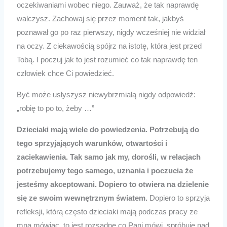
oczekiwaniami wobec niego. Zauważ, że tak naprawdę
walczysz. Zachowaj się przez moment tak, jakbyś
poznawał go po raz pierwszy, nigdy wcześniej nie widział
na oczy. Z ciekawością spójrz na istotę, która jest przed
Tobą. I poczuj jak to jest rozumieć co tak naprawdę ten
człowiek chce Ci powiedzieć.
Być może usłyszysz niewybrzmiałą nigdy odpowiedź:
„robię to po to, żeby …”
Dzieciaki mają wiele do powiedzenia. Potrzebują do
tego sprzyjających warunków, otwartości i
zaciekawienia. Tak samo jak my, dorośli, w relacjach
potrzebujemy tego samego, uznania i poczucia że
jesteśmy akceptowani. Dopiero to otwiera na dzielenie
się ze swoim wewnętrznym światem.
Dopiero to sprzyja
refleksji, którą często dzieciaki mają podczas pracy ze
mną mówiąc, to jest rozsądne co Pani mówi, spróbuję nad