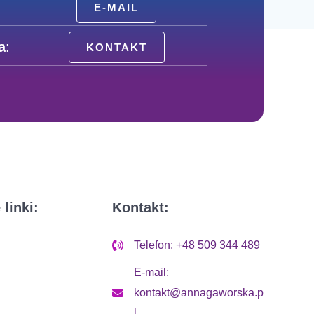
E-MAIL
a
:
KONTAKT
linki:
Kontakt:
Telefon: +48 509 344 489
E-mail:
kontakt@annagaworska.p
l