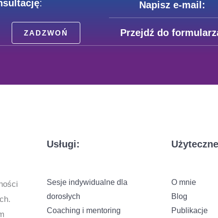
sultację
:
Napisz e-mail:
Przejdź do formularz
ZADZWOŃ
Usługi:
Użyteczne 
Sesje indywidualne dla
O mnie
ności
dorosłych
Blog
ch.
Coaching i mentoring
Publikacje
ym