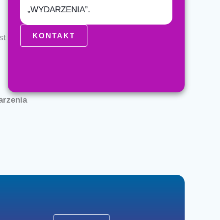
„WYDARZENIA”.
KONTAKT
st
arzenia