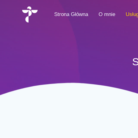
Przejdź
do
Strona Główna
O mnie
Usług
treści
S